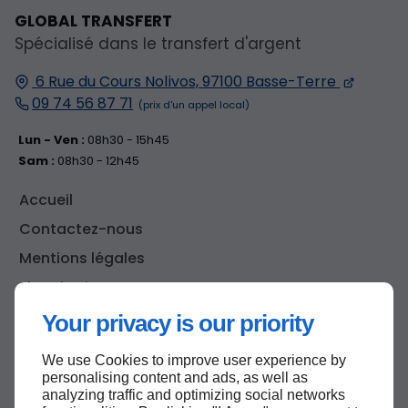
GLOBAL TRANSFERT
Spécialisé dans le transfert d'argent
6 Rue du Cours Nolivos, 97100 Basse-Terre
09 74 56 87 71
Lun - Ven :
08h30 - 15h45
Sam :
08h30 - 12h45
Accueil
Contactez-nous
Mentions légales
Plan du site
Your privacy is our priority
We use Cookies to improve user experience by
Haut de page
personalising content and ads, as well as
analyzing traffic and optimizing social networks