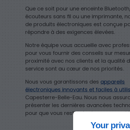
Que ce soit pour une enceinte Bluetooth
écouteurs sans fil ou une imprimante,
de produits électroniques est conçue p
répondre à des exigences élevées.
Notre équipe vous accueille avec profe
pour vous fournir des conseils sur mesur
proximité avec nos clients et la qualité 
service sont au cœur de nos priorités.
Nous vous garantissons des
appareils
électroniques innovants et faciles à utili
Capesterre-Belle-Eau. Nous nous assur
présenter les dernières avancées techn
pour que vous restiez toujours connecté
Your priva