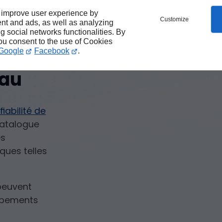
 improve user experience by
ilité
Customize
nt and ads, as well as analyzing
ng social networks functionalities. By
ériel
you consent to the use of Cookies
Google
Facebook
.
Eau
iabilité de
catalogue
es
ques telles
peuvent
ipements