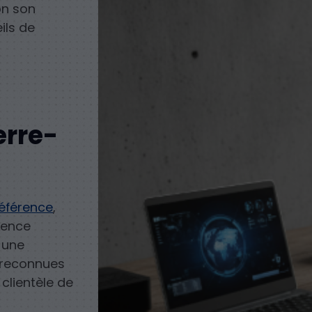
on son
ils de
erre-
référence
,
ience
 une
s reconnues
clientèle de