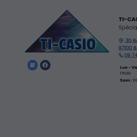
TI-CA
Spécia
30 R
97100
B
09 74
Lun - Ve
17h30
Sam :
09