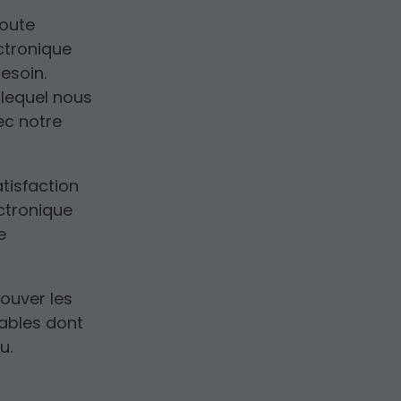
coute
ectronique
esoin.
 lequel nous
ec notre
tisfaction
ctronique
e
ouver les
iables dont
u.