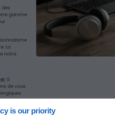
, des
 notre gamme
our
ssionnalisme
e. La
de notre
ser
à
ons de vous
ologiques
s.
cy is our priority