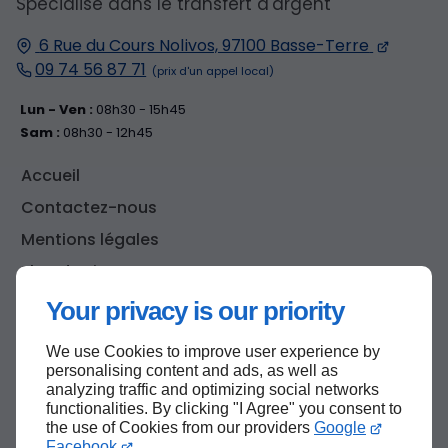
Spécialisé dans le transfert d'argent
6 Rue du Cours Nolivos, 97100 Basse-Terre
09 74 56 87 71
Lun - Ven :
08h30 - 15h45
Sam :
08h30 - 12h45
Accueil
Contactez-nous
Mentions légales
Plan du site
Your privacy is our priority
We use Cookies to improve user experience by
Haut de page
personalising content and ads, as well as
analyzing traffic and optimizing social networks
functionalities. By clicking "I Agree" you consent to
the use of Cookies from our providers
Google
Facebook
.